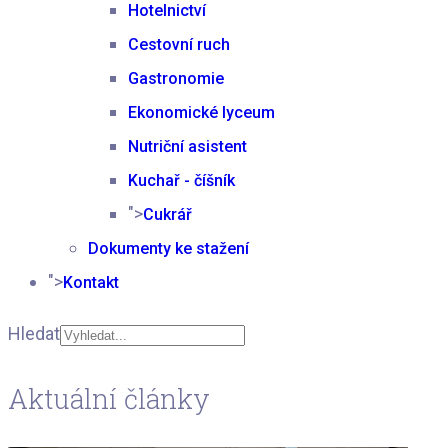
Hotelnictví
Cestovní ruch
Gastronomie
Ekonomické lyceum
Nutriční asistent
Kuchař - číšník
">
Cukrář
Dokumenty ke stažení
">
Kontakt
Hledat
Type 2 or more
Aktuální články
characters for results.