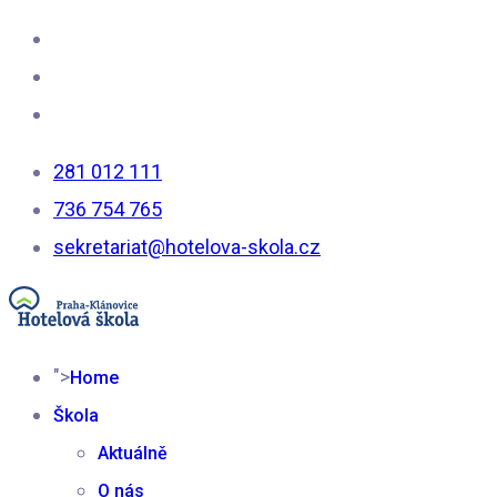
281 012 111
736 754 765
sekretariat@hotelova-skola.cz
">
Home
Škola
Aktuálně
O nás