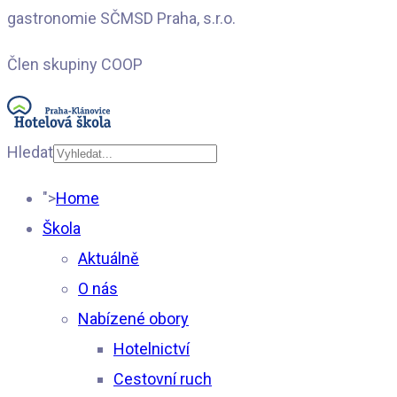
gastronomie SČMSD Praha, s.r.o.
Člen skupiny COOP
Hledat
Type 2 or more
">
Home
characters for results.
Škola
Aktuálně
O nás
Nabízené obory
Hotelnictví
Cestovní ruch