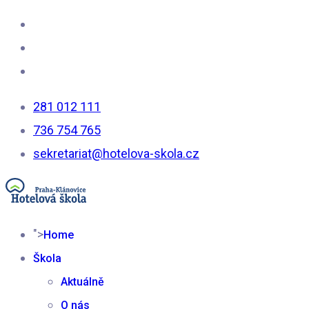
281 012 111
736 754 765
sekretariat@hotelova-skola.cz
">
Home
Škola
Aktuálně
O nás