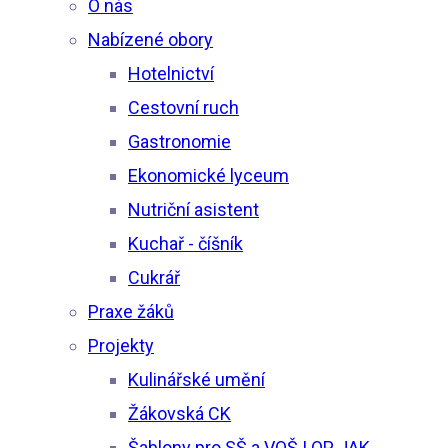
O nás
Nabízené obory
Hotelnictví
Cestovní ruch
Gastronomie
Ekonomické lyceum
Nutriční asistent
Kuchař - číšník
Cukrář
Praxe žáků
Projekty
Kulinářské umění
Žákovská CK
Šablony pro SŠ a VOŠ I OP JAK