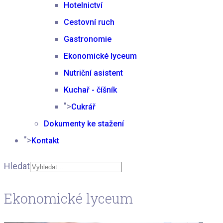
Hotelnictví
Cestovní ruch
Gastronomie
Ekonomické lyceum
Nutriční asistent
Kuchař - číšník
">
Cukrář
Dokumenty ke stažení
">
Kontakt
Hledat
Type 2 or more
Ekonomické lyceum
characters for results.