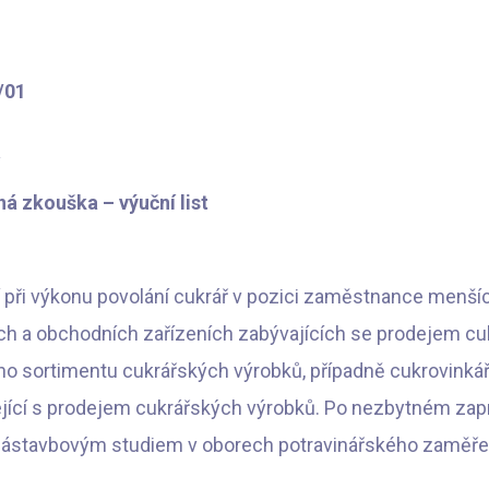
/01
á zkouška – výuční list
í při výkonu povolání cukrář v pozici zaměstnance menší
h a obchodních zařízeních zabývajících se prodejem cuk
ho sortimentu cukrářských výrobků, případně cukrovinkář
ející s prodejem cukrářských výrobků. Po nezbytném zap
nástavbovým studiem v oborech potravinářského zaměřen