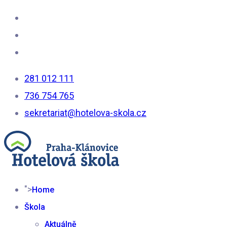
281 012 111
736 754 765
sekretariat@hotelova-skola.cz
">
Home
Škola
Aktuálně