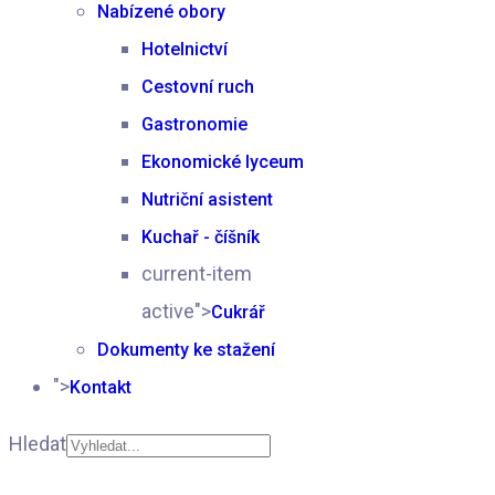
Nabízené obory
Hotelnictví
Cestovní ruch
Gastronomie
Ekonomické lyceum
Nutriční asistent
Kuchař - číšník
current-item
active">
Cukrář
Dokumenty ke stažení
">
Kontakt
Hledat
Type 2 or more