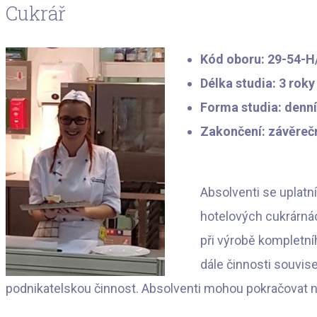
Cukrář
characters for results.
Kód oboru: 29-54-H
Délka studia: 3 roky
Forma studia: denní
Zakončení: závěrečn
Absolventi se uplatn
hotelových cukrárnác
při výrobě kompletní
dále činnosti souvis
podnikatelskou činnost. Absolventi mohou pokračovat 