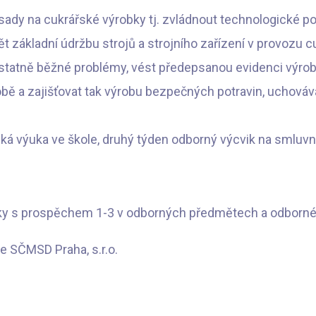
ísady na cukrářské výrobky tj. zvládnout technologické p
základní údržbu strojů a strojního zařízení v provozu cuk
tatně běžné problémy, vést předepsanou evidenci výroby
obě a zajišťovat tak výrobu bezpečných potravin, uchová
cká výuka ve škole, druhý týden odborný výcvik na smluvní
áky s prospěchem 1-3 v odborných předmětech a odborném
e SČMSD Praha, s.r.o.