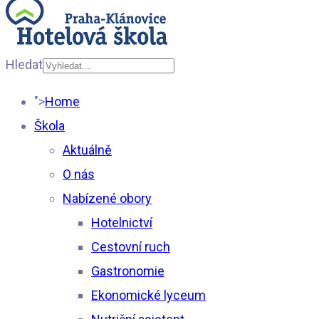
Hledat
Type 2 or more
">
Home
characters for results.
Škola
Aktuálně
O nás
Nabízené obory
Hotelnictví
Cestovní ruch
Gastronomie
Ekonomické lyceum