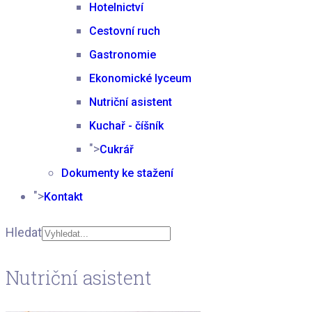
Hotelnictví
Cestovní ruch
Gastronomie
Ekonomické lyceum
Nutriční asistent
Kuchař - číšník
">
Cukrář
Dokumenty ke stažení
">
Kontakt
Hledat
Type 2 or more
Nutriční asistent
characters for results.