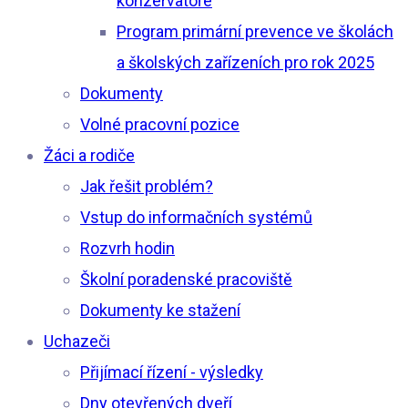
konzervatoře
Program primární prevence ve školách
a školských zařízeních pro rok 2025
Dokumenty
Volné pracovní pozice
Žáci a rodiče
Jak řešit problém?
Vstup do informačních systémů
Rozvrh hodin
Školní poradenské pracoviště
Dokumenty ke stažení
Uchazeči
Přijímací řízení - výsledky
Dny otevřených dveří