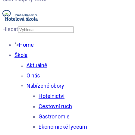
Hledat
Type 2 or more
">
Home
characters for results.
Škola
Aktuálně
O nás
Nabízené obory
Hotelnictví
Cestovní ruch
Gastronomie
Ekonomické lyceum