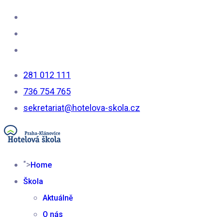
281 012 111
736 754 765
sekretariat@hotelova-skola.cz
">
Home
Škola
Aktuálně
O nás