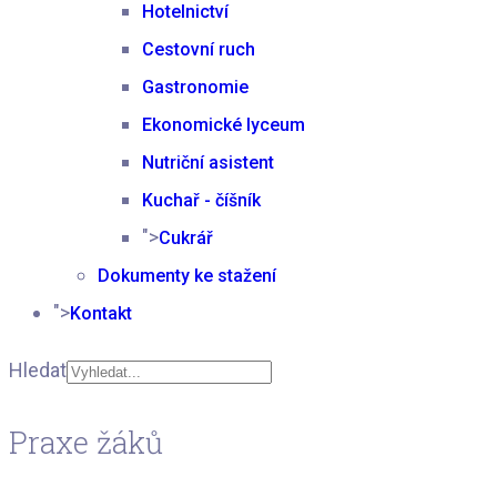
Hotelnictví
Cestovní ruch
Gastronomie
Ekonomické lyceum
Nutriční asistent
Kuchař - číšník
">
Cukrář
Dokumenty ke stažení
">
Kontakt
Hledat
Type 2 or more
Praxe žáků
characters for results.