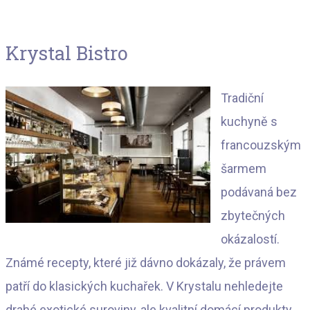
Krystal Bistro
Tradiční
kuchyně s
francouzským
šarmem
podávaná bez
zbytečných
okázalostí.
Známé recepty, které již dávno dokázaly, že právem
patří do klasických kuchařek. V Krystalu nehledejte
drahé exotické suroviny, ale kvalitní domácí produkty,