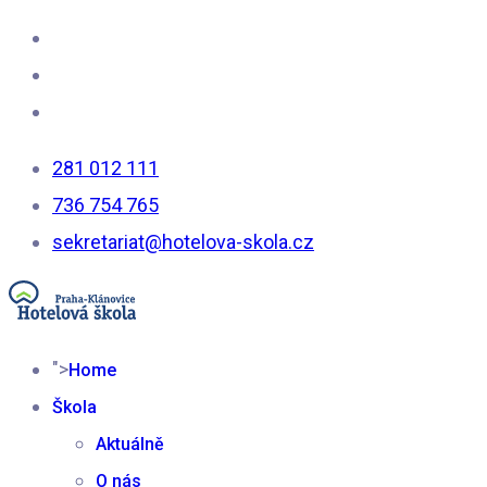
281 012 111
736 754 765
sekretariat@hotelova-skola.cz
">
Home
Škola
Aktuálně
O nás