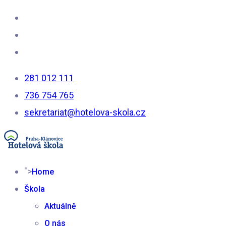
281 012 111
736 754 765
sekretariat@hotelova-skola.cz
">
Home
Škola
Aktuálně
O nás