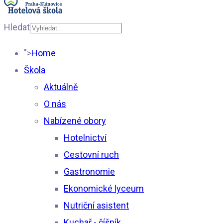
Hledat
Type 2 or more
">
Home
characters for results.
Škola
Aktuálně
O nás
Nabízené obory
Hotelnictví
Cestovní ruch
Gastronomie
Ekonomické lyceum
Nutriční asistent
Kuchař - číšník