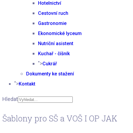
Hotelnictví
Cestovní ruch
Gastronomie
Ekonomické lyceum
Nutriční asistent
Kuchař - číšník
">
Cukrář
Dokumenty ke stažení
">
Kontakt
Hledat
Type 2 or more
Šablony pro SŠ a VOŠ I OP JAK
characters for results.